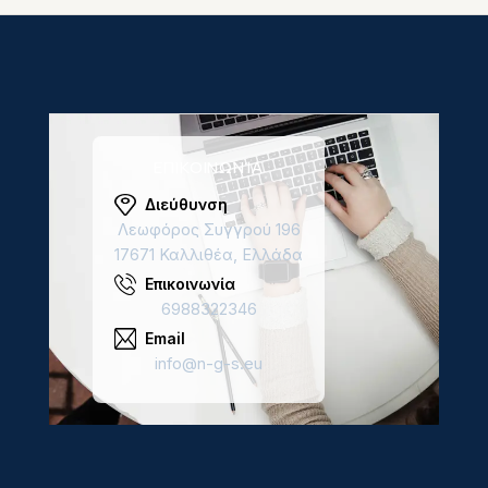
ΕΠΙΚΟΙΝΩΝΊΑ
Διεύθυνση
Λεωφόρος Συγγρού 196
17671 Καλλιθέα, Ελλάδα
Επικοινωνία
6988322346
Email