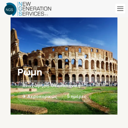
Ρώμη
Αναχώρηση: Θεσσαλονίκη
✈ Αεροπορικώς
5 ημέρες