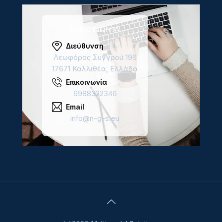
ΕΠΙΚΟΙΝΩΝΊΑ
Διεύθυνση
Λεωφόρος Συγγρού 196
17671 Καλλιθέα, Ελλάδα
Επικοινωνία
6988322346
Email